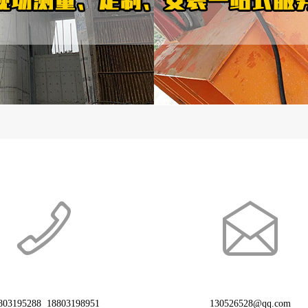
803195288 18803198951
130526528@qq.com