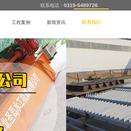
0319-5489726
联系电话：
工程案例
新闻资讯
联系我们